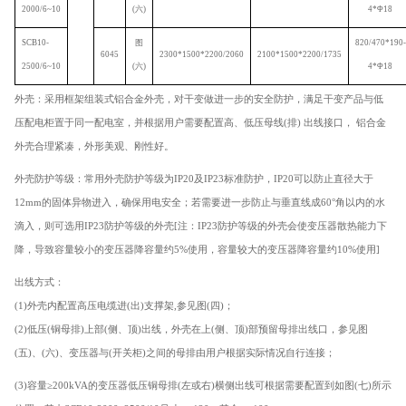
2000/6~10
(
六
)
4*
Φ
18
SCB10-
图
820/470*190-
6045
2300*1500*2200/2060
2100*1500*2200/1735
2500/6~10
(
六
)
4*
Φ
18
外壳：采用框架组装式铝合金外壳，对干变做进一步的安全防护，满足干变产品与低
压配电柜置于同一配电室，并根据用户需要配置高、低压母线
(
排
)
出线接口， 铝合金
外壳合理紧凑，外形美观、刚性好。
外壳防护等级：常用外壳防护等级为
IP20
及
IP23
标准防护，
IP20
可以防止直径大于
12mm
的固体异物进入，确保用电安全；若需要进一步防止与垂直线成
60
°角以内的水
滴入，则可选用
IP23
防护等级的外壳
[
注：
IP23
防护等级的外壳会使变压器散热能力下
降，导致容量较小的变压器降容量约
5%
使用，容量较大的变压器降容量约
10%
使用
]
出线方式：
(1)
外壳内配置高压电缆进
(
出
)
支撑架
,
参见图
(
四
)
；
(2)
低压(铜母排)上部(侧、顶)出线，外壳在上(侧、顶)部预留母排出线口，参见图
(五)、(六)、
变压器与
(
开关柜
)
之间的母排由用户根据实际情况自行连接；
(3)
容量≥
200kVA
的变压器低压铜母排
(
左或右
)
横侧出线可根据需要配置到如图
(
七
)
所示