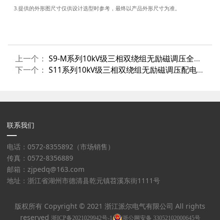
3
.
提供的外形图尺寸仅供设计选型时参考，最终以产品外形尺寸为准。
上一个：
S9-M系列10kV级三相双绕组无励磁调压全密封配电变压器
下一个：
S11系列10kV级三相双绕组无励磁调压配电变压器
联系我们
电话：0572-8355892（市场销售）
传真：0572-8356889
邮箱：zjpedq@163.com
地址：浙江省湖州市德清县乾元镇苕溪东街1111号
版权所有 Copyright © 2021 浙江派尔电气有限公司 All rights
reserved
浙ICP备2021029942号-1
浙公网安备 33052102000645号