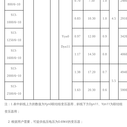
0.70
7.50
1.0
248
800/6~10
S13-
0.83
10.30
1.0
4.5
291
1000/6~10
S13-
Yyn0
0.97
12.00
0.9
342
1250/6~10
Dyn11
S13-
1.17
14.50
0.8
406
1600/6~10
S13-
1.38
17.20
0.7
494
2000/6~10
5.5
S13-
1.63
20.30
0.6
590
2500/6~10
Yyn0
Dyn11
Yzn11
注：1.表中斜线上方的数值为
联结组变压器用，斜线下方
、
为联结组
变压器用；
2
0.69kV
.
根据用户需要，
可提供低压电压为
的变压器；