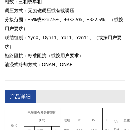
相数：三相或单相
调压方式：无励磁调压或有载调压
分接范围：±5%或±2×2.5%、±3×2.5%、±3×2.5%、（或按
用户要求）
联结组别：Yyn0、Dyn11、Yd11、Yzn11、（或按用户要
求）
短路阻抗：标准阻抗（或按用户要求）
油浸式冷却方式：ONAN、ONAF
产品详细
电压组合及分接范围
(kV)
联结
P0
Pk
I0
总重
Uk
型号
(%)