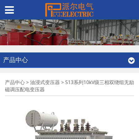
产品中心
S13系列10kV级三相双
产品中心
>
油浸式变压器
>
S13系列10kV级三相双绕组无励
磁调压配电变压器
绕组无励磁调压配电变
压器