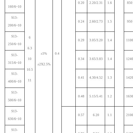
0.20
2.20/2.31
1.6
850
160/6~10
S13-
0.24
2.60/2.73
1.5
950
200/6~10
S13-
6
0.29
3.05/3.20
1.4
110
250/6~10
6.3
±
5%
0.4
S13-
10
0.34
3.65/3.83
1.4
124
315/6~10
±
2
X
2.5%
10.5
S13-
0.41
4.30/4.52
1.3
142
11
400/6~10
S13-
0.48
5.15/5.41
1.2
163
500/6~10
S13-
0.57
6.20
1.1
210
630/6~10
S13-