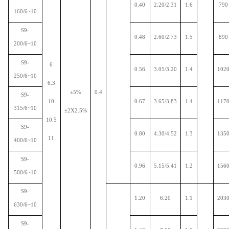
0.40
2.20/2.31
1.6
790
160/6~10
S9-
0.48
2.60/2.73
1.5
890
200/6~10
S9-
6
0.56
3.05/3.20
1.4
102
250/6~10
6.3
±
5%
0.4
S9-
10
0.67
3.65/3.83
1.4
117
315/6~10
±
2
X
2.5%
10.5
S9-
0.80
4.30/4.52
1.3
135
11
400/6~10
S9-
0.96
5.15/5.41
1.2
156
500/6~10
S9-
1.20
6.20
1.1
203
630/6~10
S9-