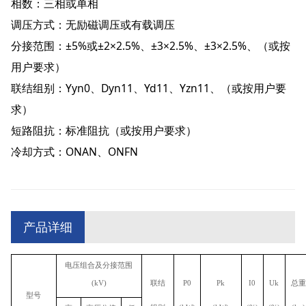
相数：三相或单相
调压方式：无励磁调压或有载调压
分接范围：±5%或±2×2.5%、±3×2.5%、±3×2.5%、（或按
用户要求）
联结组别：Yyn0、Dyn11、Yd11、Yzn11、（或按用户要
求）
短路阻抗：标准阻抗（或按用户要求）
冷却方式：ONAN、ONFN
产品详细
电压组合及分接范围
(kV)
联结
P0
Pk
I0
Uk
总重
型号