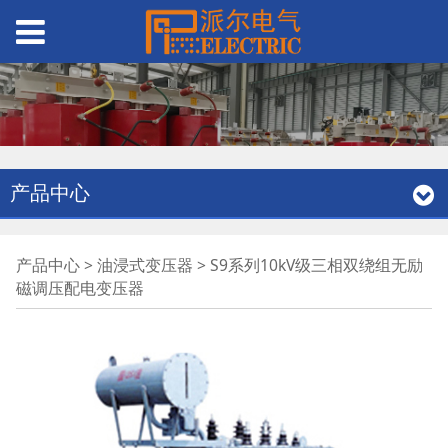
产品中心
S9系列10kV级三相双绕
产品中心
>
油浸式变压器
>
S9系列10kV级三相双绕组无励
磁调压配电变压器
组无励磁调压配电变压
器